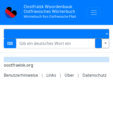
Oostfräisk Woordenbauk
Ostfriesisches Wörterbuch
Wörterbuch fürs Ostfriesische Platt
oostfraeisk.org
Benutzerhinweise
|
Links
|
Über
|
Datenschutz