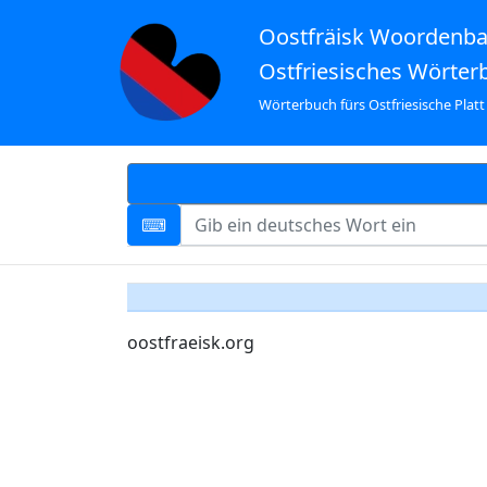
Oostfräisk Woordenb
Ostfriesisches Wörter
Wörterbuch fürs Ostfriesische Platt
oostfraeisk.org