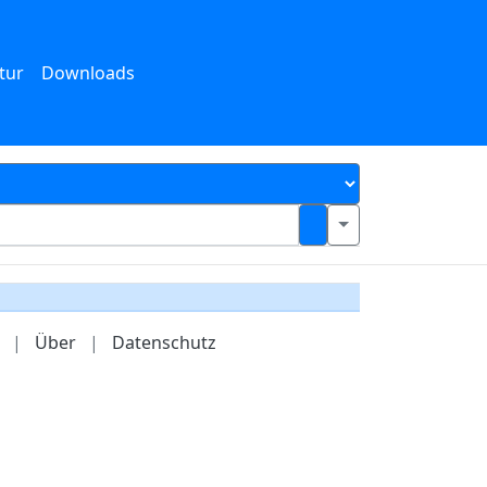
tur
Downloads
|
Über
|
Datenschutz