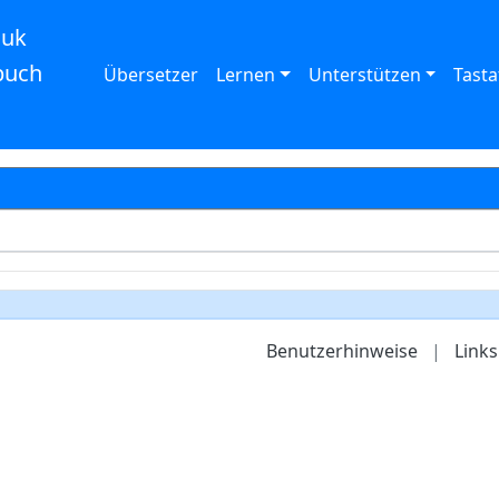
auk
buch
Übersetzer
Lernen
Unterstützen
Tasta
Benutzerhinweise
|
Links