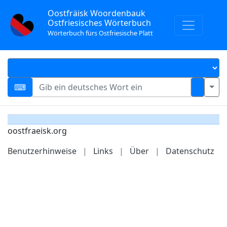
Oostfräisk Woordenbauk
Ostfriesisches Wörterbuch
Wörterbuch fürs Ostfriesische Platt
oostfraeisk.org
Benutzerhinweise
|
Links
|
Über
|
Datenschutz