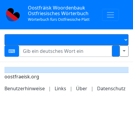
Oostfräisk Woordenbauk
Ostfriesisches Wörterbuch
Wörterbuch fürs Ostfriesische Platt
oostfraeisk.org
Benutzerhinweise
|
Links
|
Über
|
Datenschutz