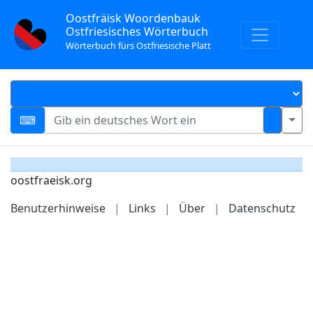
Oostfräisk Woordenbauk
Ostfriesisches Wörterbuch
Wörterbuch fürs Ostfriesische Platt
oostfraeisk.org
Benutzerhinweise
|
Links
|
Über
|
Datenschutz