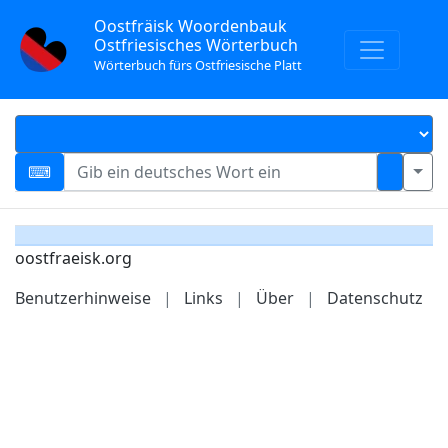
Oostfräisk Woordenbauk
Ostfriesisches Wörterbuch
Wörterbuch fürs Ostfriesische Platt
oostfraeisk.org
Benutzerhinweise
|
Links
|
Über
|
Datenschutz