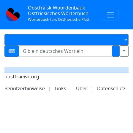
Oostfräisk Woordenbauk
Ostfriesisches Wörterbuch
Wörterbuch fürs Ostfriesische Platt
oostfraeisk.org
Benutzerhinweise
|
Links
|
Über
|
Datenschutz