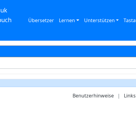
auk
buch
Übersetzer
Lernen
Unterstützen
Tasta
Benutzerhinweise
|
Links