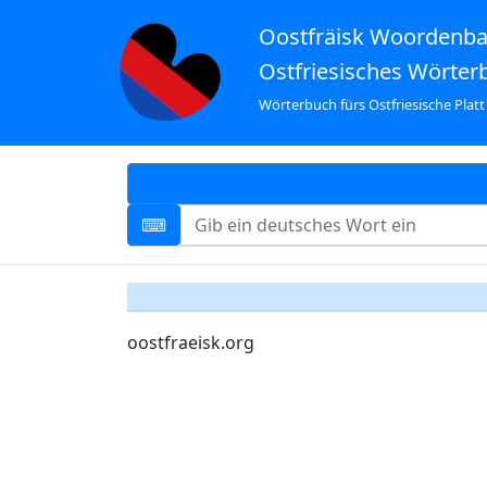
Oostfräisk Woordenb
Ostfriesisches Wörter
Wörterbuch fürs Ostfriesische Platt
oostfraeisk.org