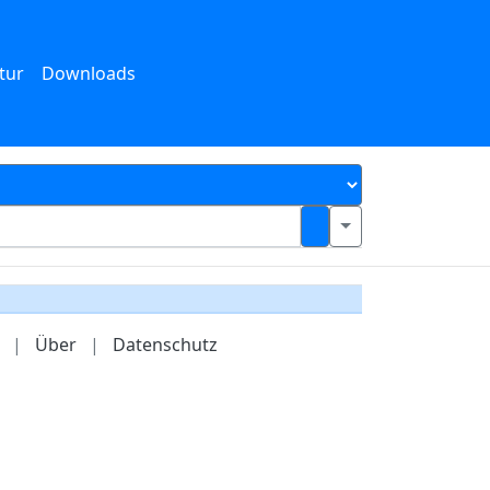
tur
Downloads
|
Über
|
Datenschutz