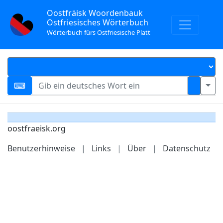
Oostfräisk Woordenbauk
Ostfriesisches Wörterbuch
Wörterbuch fürs Ostfriesische Platt
oostfraeisk.org
Benutzerhinweise
|
Links
|
Über
|
Datenschutz