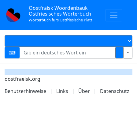
Oostfräisk Woordenbauk
Ostfriesisches Wörterbuch
Wörterbuch fürs Ostfriesische Platt
oostfraeisk.org
Benutzerhinweise
|
Links
|
Über
|
Datenschutz