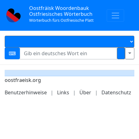
Oostfräisk Woordenbauk
Ostfriesisches Wörterbuch
Wörterbuch fürs Ostfriesische Platt
oostfraeisk.org
Benutzerhinweise
|
Links
|
Über
|
Datenschutz