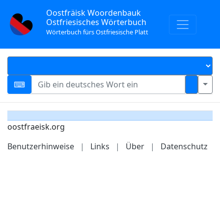
Oostfräisk Woordenbauk
Ostfriesisches Wörterbuch
Wörterbuch fürs Ostfriesische Platt
oostfraeisk.org
Benutzerhinweise
|
Links
|
Über
|
Datenschutz