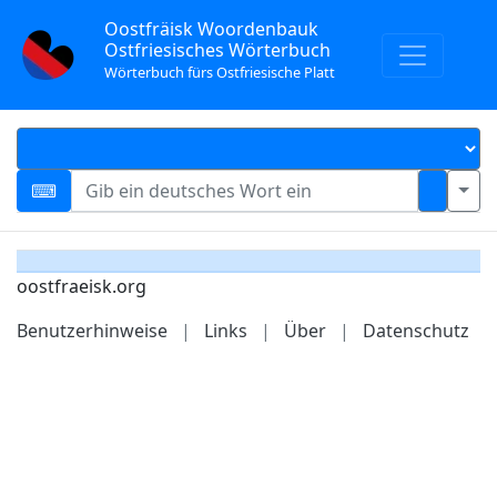
Oostfräisk Woordenbauk
Ostfriesisches Wörterbuch
Wörterbuch fürs Ostfriesische Platt
oostfraeisk.org
Benutzerhinweise
|
Links
|
Über
|
Datenschutz