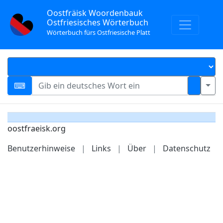
Oostfräisk Woordenbauk
Ostfriesisches Wörterbuch
Wörterbuch fürs Ostfriesische Platt
oostfraeisk.org
Benutzerhinweise
|
Links
|
Über
|
Datenschutz