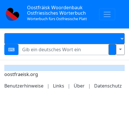
Oostfräisk Woordenbauk
Ostfriesisches Wörterbuch
Wörterbuch fürs Ostfriesische Platt
oostfraeisk.org
Benutzerhinweise
|
Links
|
Über
|
Datenschutz