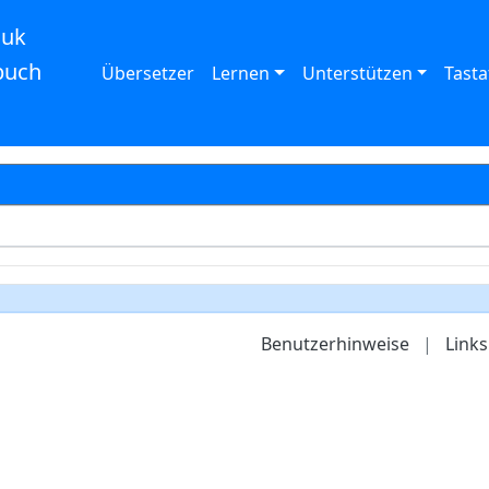
auk
buch
Übersetzer
Lernen
Unterstützen
Tasta
Benutzerhinweise
|
Links