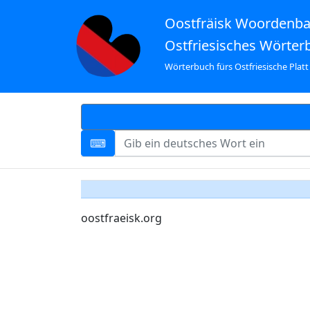
Oostfräisk Woordenb
Ostfriesisches Wörter
Wörterbuch fürs Ostfriesische Platt
oostfraeisk.org