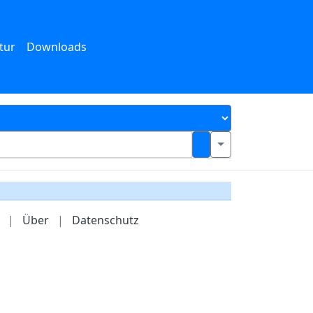
tur
Downloads
|
Über
|
Datenschutz