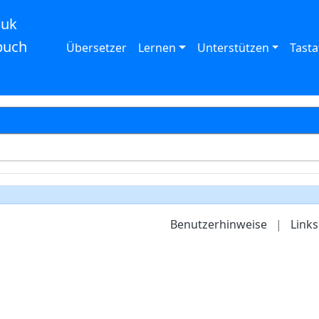
auk
buch
Übersetzer
Lernen
Unterstützen
Tasta
Benutzerhinweise
|
Links