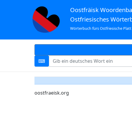
Oostfräisk Woordenb
Ostfriesisches Wörter
Wörterbuch fürs Ostfriesische Platt
oostfraeisk.org