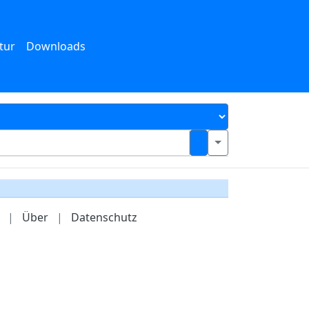
tur
Downloads
|
Über
|
Datenschutz