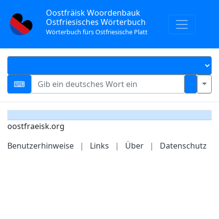
Oostfräisk Woordenbauk
Ostfriesisches Wörterbuch
Wörterbuch fürs Ostfriesische Platt
oostfraeisk.org
Benutzerhinweise
|
Links
|
Über
|
Datenschutz