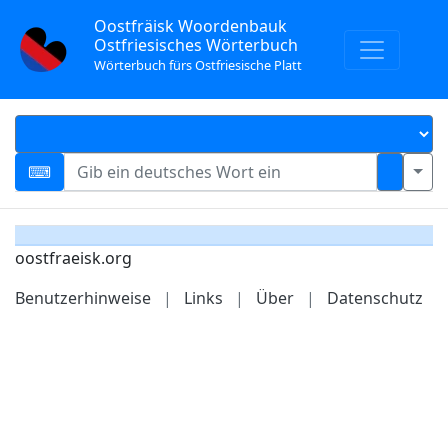
Oostfräisk Woordenbauk
Ostfriesisches Wörterbuch
Wörterbuch fürs Ostfriesische Platt
oostfraeisk.org
Benutzerhinweise
|
Links
|
Über
|
Datenschutz