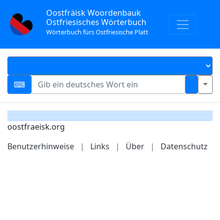
Oostfräisk Woordenbauk
Ostfriesisches Wörterbuch
Wörterbuch fürs Ostfriesische Platt
oostfraeisk.org
Benutzerhinweise
|
Links
|
Über
|
Datenschutz