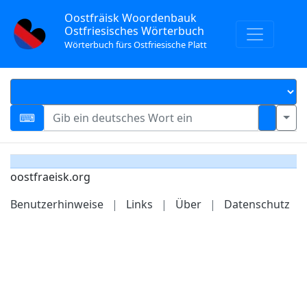
Oostfräisk Woordenbauk
Ostfriesisches Wörterbuch
Wörterbuch fürs Ostfriesische Platt
oostfraeisk.org
Benutzerhinweise
|
Links
|
Über
|
Datenschutz