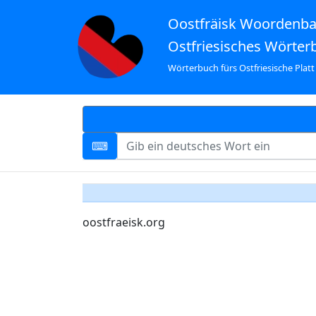
Oostfräisk Woordenb
Ostfriesisches Wörter
Wörterbuch fürs Ostfriesische Platt
oostfraeisk.org