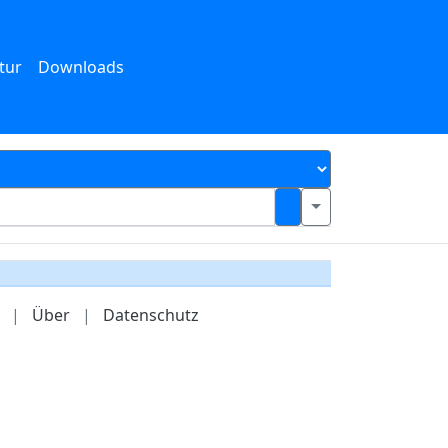
tur
Downloads
|
Über
|
Datenschutz