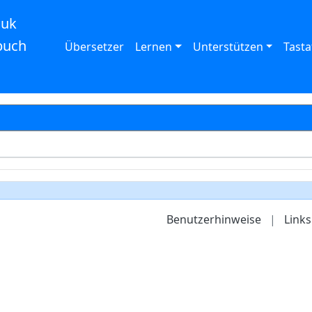
auk
buch
Übersetzer
Lernen
Unterstützen
Tasta
Benutzerhinweise
|
Links