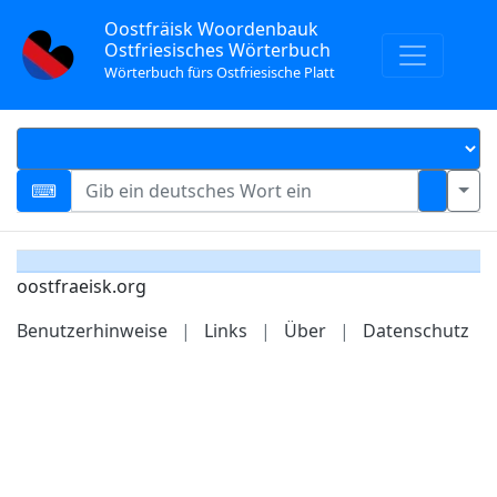
Oostfräisk Woordenbauk
Ostfriesisches Wörterbuch
Wörterbuch fürs Ostfriesische Platt
oostfraeisk.org
Benutzerhinweise
|
Links
|
Über
|
Datenschutz