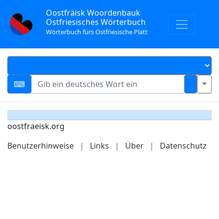
Oostfräisk Woordenbauk
Ostfriesisches Wörterbuch
Wörterbuch fürs Ostfriesische Platt
oostfraeisk.org
Benutzerhinweise
|
Links
|
Über
|
Datenschutz