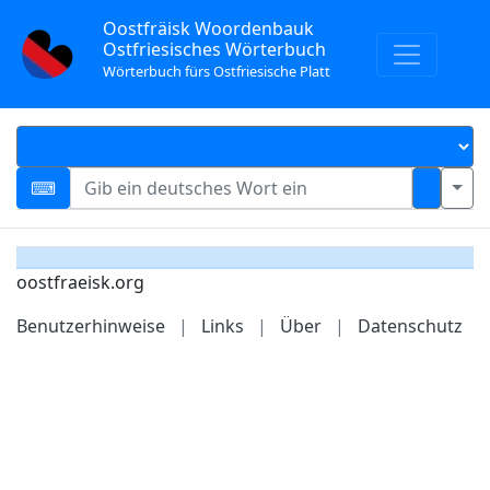
Oostfräisk Woordenbauk
Ostfriesisches Wörterbuch
Wörterbuch fürs Ostfriesische Platt
oostfraeisk.org
Benutzerhinweise
|
Links
|
Über
|
Datenschutz