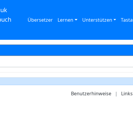
auk
buch
Übersetzer
Lernen
Unterstützen
Tasta
Benutzerhinweise
|
Links