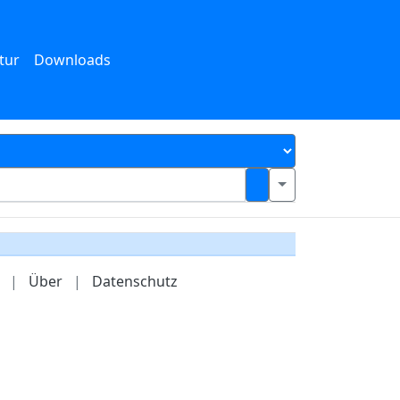
tur
Downloads
|
Über
|
Datenschutz