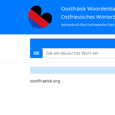
Oostfräisk Woordenb
Ostfriesisches Wörter
Wörterbuch fürs Ostfriesische Platt
oostfraeisk.org