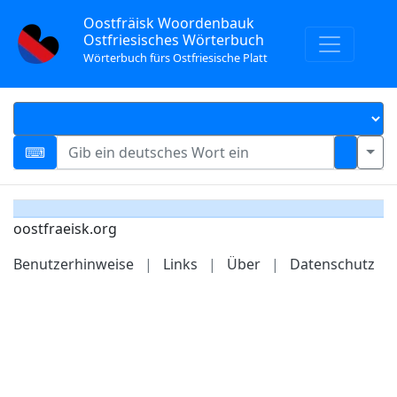
Oostfräisk Woordenbauk
Ostfriesisches Wörterbuch
Wörterbuch fürs Ostfriesische Platt
oostfraeisk.org
Benutzerhinweise
|
Links
|
Über
|
Datenschutz