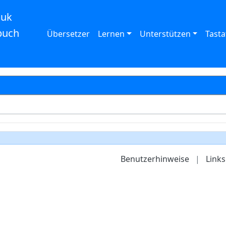
auk
buch
Übersetzer
Lernen
Unterstützen
Tasta
Benutzerhinweise
|
Links