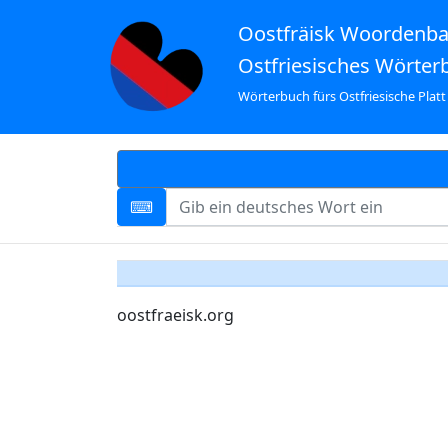
Oostfräisk Woordenb
Ostfriesisches Wörter
Wörterbuch fürs Ostfriesische Platt
oostfraeisk.org