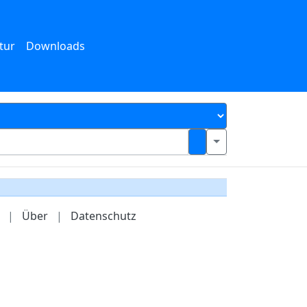
tur
Downloads
|
Über
|
Datenschutz