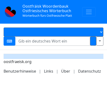
Oostfräisk Woordenbauk
Ostfriesisches Wörterbuch
Wörterbuch fürs Ostfriesische Platt
oostfraeisk.org
Benutzerhinweise
|
Links
|
Über
|
Datenschutz