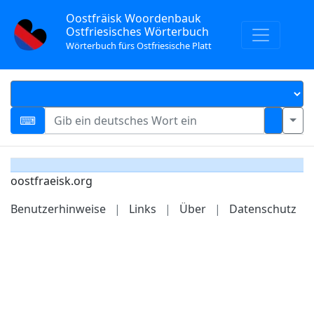
Oostfräisk Woordenbauk
Ostfriesisches Wörterbuch
Wörterbuch fürs Ostfriesische Platt
oostfraeisk.org
Benutzerhinweise
|
Links
|
Über
|
Datenschutz