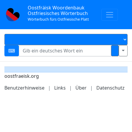
Oostfräisk Woordenbauk
Ostfriesisches Wörterbuch
Wörterbuch fürs Ostfriesische Platt
oostfraeisk.org
Benutzerhinweise
|
Links
|
Über
|
Datenschutz