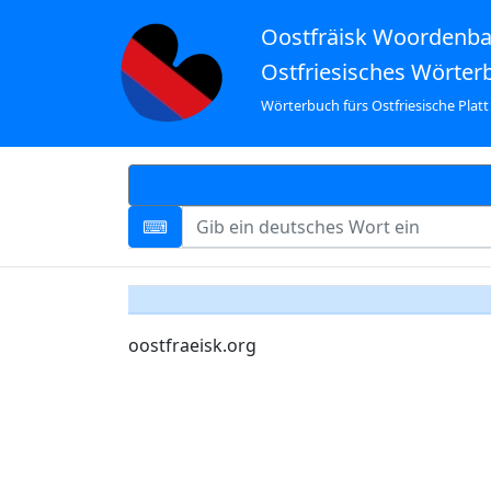
Oostfräisk Woordenb
Ostfriesisches Wörter
Wörterbuch fürs Ostfriesische Platt
oostfraeisk.org