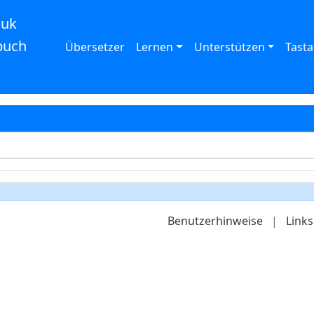
auk
buch
Übersetzer
Lernen
Unterstützen
Tasta
Benutzerhinweise
|
Links