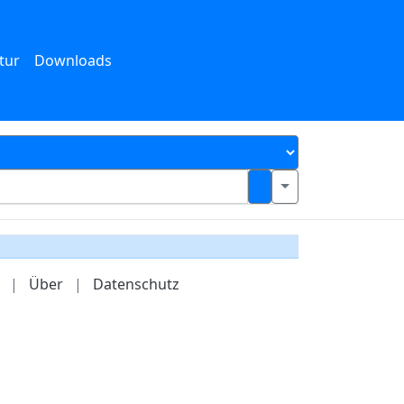
tur
Downloads
|
Über
|
Datenschutz