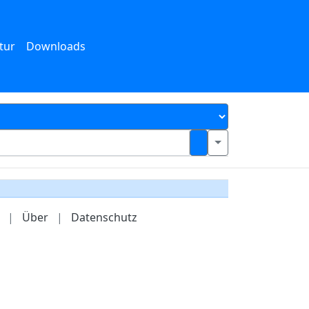
tur
Downloads
|
Über
|
Datenschutz