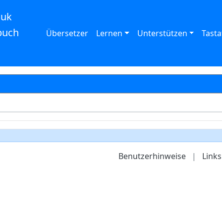
auk
buch
Übersetzer
Lernen
Unterstützen
Tasta
Benutzerhinweise
|
Links