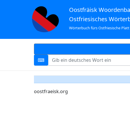
Oostfräisk Woordenb
Ostfriesisches Wörter
Wörterbuch fürs Ostfriesische Platt
oostfraeisk.org