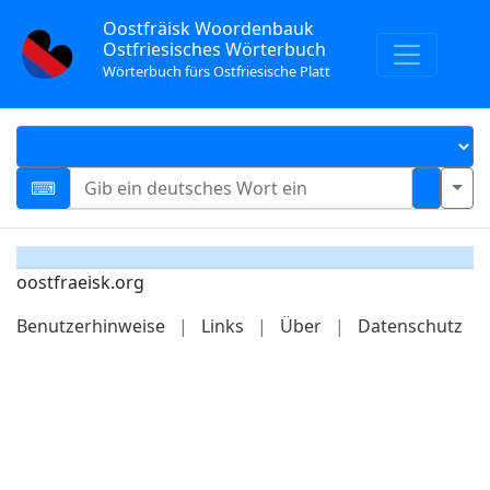
Oostfräisk Woordenbauk
Ostfriesisches Wörterbuch
Wörterbuch fürs Ostfriesische Platt
oostfraeisk.org
Benutzerhinweise
|
Links
|
Über
|
Datenschutz