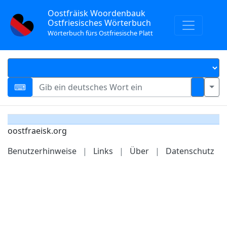
Oostfräisk Woordenbauk
Ostfriesisches Wörterbuch
Wörterbuch fürs Ostfriesische Platt
oostfraeisk.org
Benutzerhinweise
|
Links
|
Über
|
Datenschutz