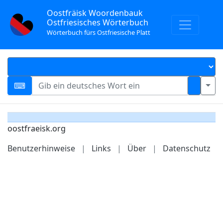
Oostfräisk Woordenbauk
Ostfriesisches Wörterbuch
Wörterbuch fürs Ostfriesische Platt
oostfraeisk.org
Benutzerhinweise
|
Links
|
Über
|
Datenschutz