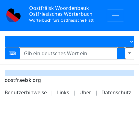
Oostfräisk Woordenbauk
Ostfriesisches Wörterbuch
Wörterbuch fürs Ostfriesische Platt
oostfraeisk.org
Benutzerhinweise
|
Links
|
Über
|
Datenschutz