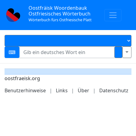
Oostfräisk Woordenbauk
Ostfriesisches Wörterbuch
Wörterbuch fürs Ostfriesische Platt
oostfraeisk.org
Benutzerhinweise
|
Links
|
Über
|
Datenschutz