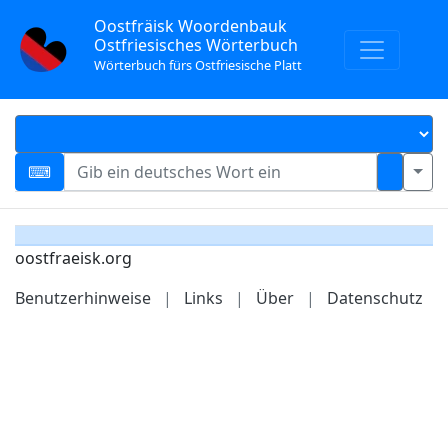
Oostfräisk Woordenbauk
Ostfriesisches Wörterbuch
Wörterbuch fürs Ostfriesische Platt
oostfraeisk.org
Benutzerhinweise
|
Links
|
Über
|
Datenschutz