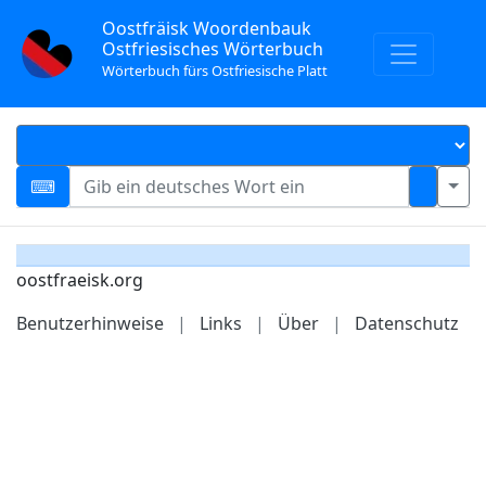
Oostfräisk Woordenbauk
Ostfriesisches Wörterbuch
Wörterbuch fürs Ostfriesische Platt
oostfraeisk.org
Benutzerhinweise
|
Links
|
Über
|
Datenschutz