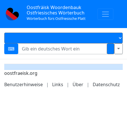
Oostfräisk Woordenbauk
Ostfriesisches Wörterbuch
Wörterbuch fürs Ostfriesische Platt
oostfraeisk.org
Benutzerhinweise
|
Links
|
Über
|
Datenschutz