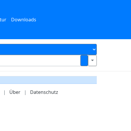
tur
Downloads
|
Über
|
Datenschutz