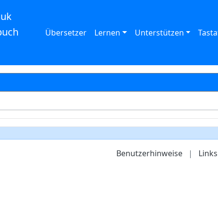
auk
buch
Übersetzer
Lernen
Unterstützen
Tasta
Benutzerhinweise
|
Links