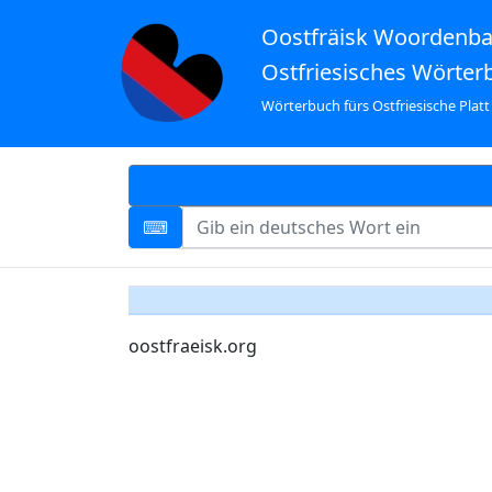
Oostfräisk Woordenb
Ostfriesisches Wörter
Wörterbuch fürs Ostfriesische Platt
oostfraeisk.org