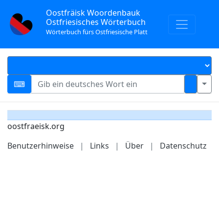
Oostfräisk Woordenbauk
Ostfriesisches Wörterbuch
Wörterbuch fürs Ostfriesische Platt
oostfraeisk.org
Benutzerhinweise
|
Links
|
Über
|
Datenschutz