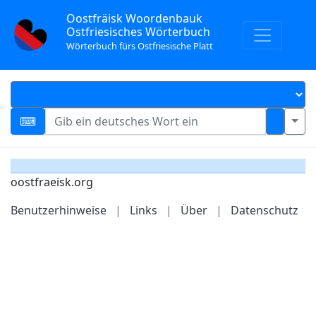
Oostfräisk Woordenbauk
Ostfriesisches Wörterbuch
Wörterbuch fürs Ostfriesische Platt
oostfraeisk.org
Benutzerhinweise
|
Links
|
Über
|
Datenschutz