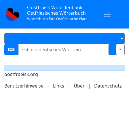
Oostfräisk Woordenbauk
Ostfriesisches Wörterbuch
Wörterbuch fürs Ostfriesische Platt
oostfraeisk.org
Benutzerhinweise
|
Links
|
Über
|
Datenschutz