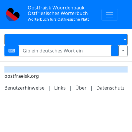
Oostfräisk Woordenbauk
Ostfriesisches Wörterbuch
Wörterbuch fürs Ostfriesische Platt
oostfraeisk.org
Benutzerhinweise
|
Links
|
Über
|
Datenschutz