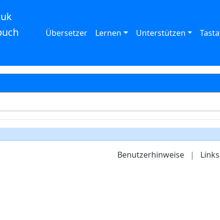
auk
buch
Übersetzer
Lernen
Unterstützen
Tasta
Benutzerhinweise
|
Links