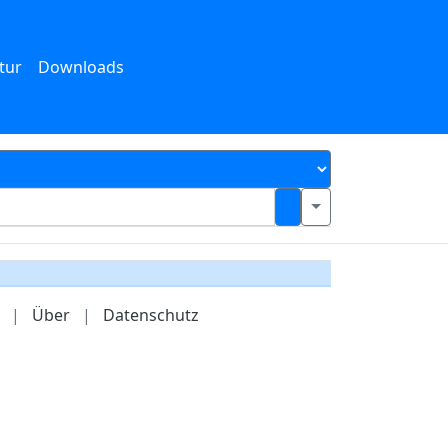
tur
Downloads
|
Über
|
Datenschutz