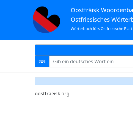
Oostfräisk Woordenb
Ostfriesisches Wörter
Wörterbuch fürs Ostfriesische Platt
oostfraeisk.org