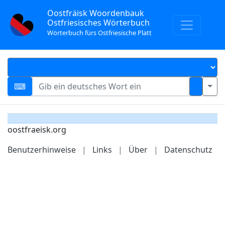
Oostfräisk Woordenbauk
Ostfriesisches Wörterbuch
Wörterbuch fürs Ostfriesische Platt
oostfraeisk.org
Benutzerhinweise
|
Links
|
Über
|
Datenschutz