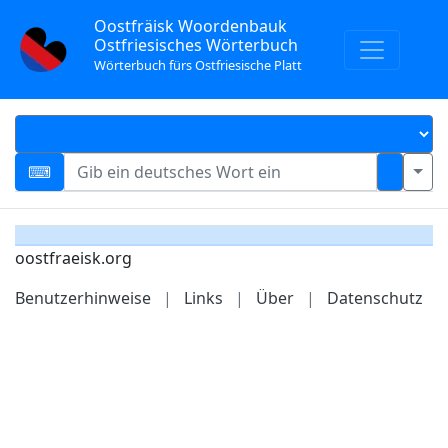
Oostfräisk Woordenbauk
Ostfriesisches Wörterbuch
Wörterbuch fürs Ostfriesische Platt
oostfraeisk.org
Benutzerhinweise
|
Links
|
Über
|
Datenschutz