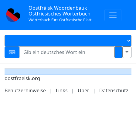
Oostfräisk Woordenbauk
Ostfriesisches Wörterbuch
Wörterbuch fürs Ostfriesische Platt
oostfraeisk.org
Benutzerhinweise
|
Links
|
Über
|
Datenschutz